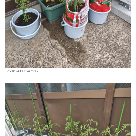
250624111347917