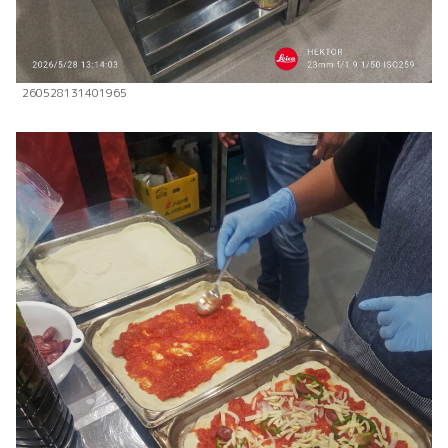
260528131401965